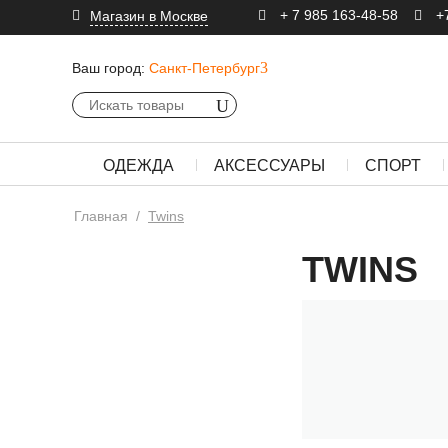
+ 7 985 163-48-58
+
Магазин в Москве
Ваш город:
Санкт-Петербург
ОДЕЖДА
АКСЕССУАРЫ
СПОРТ
Главная
/
Twins
TWINS